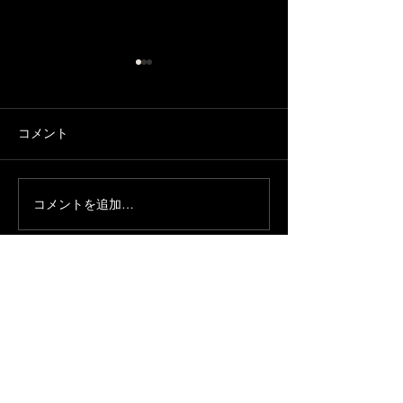
コメント
ハイキック
カッコいい ひ
コメントを追加…