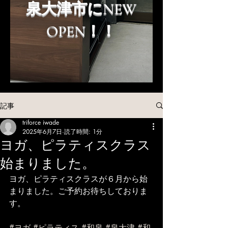
泉大津市にNEW
OPEN！！
記事
triforce iwade
2025年6月7日
読了時間: 1分
ヨガ、ピラティスクラス
始まりました。
ヨガ、ピラティスクラスが６月から始
まりました。ご予約お待ちしておりま
す。
#ヨガ
#ピラティス
#和泉
#泉大津
#和